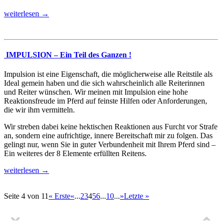
weiterlesen →
IMPULSION – Ein Teil des Ganzen !
Impulsion ist eine Eigenschaft, die möglicherweise alle Reitstile als
Ideal gemein haben und die sich wahrscheinlich alle Reiterinnen
und Reiter wünschen. Wir meinen mit Impulsion eine hohe
Reaktionsfreude im Pferd auf feinste Hilfen oder Anforderungen,
die wir ihm vermitteln.
Wir streben dabei keine hektischen Reaktionen aus Furcht vor Strafe
an, sondern eine aufrichtige, innere Bereitschaft mir zu folgen. Das
gelingt nur, wenn Sie in guter Verbundenheit mit Ihrem Pferd sind –
Ein weiteres der 8 Elemente erfüllten Reitens.
weiterlesen →
Seite 4 von 11
« Erste
«
...
2
3
4
5
6
...
10
...
»
Letzte »