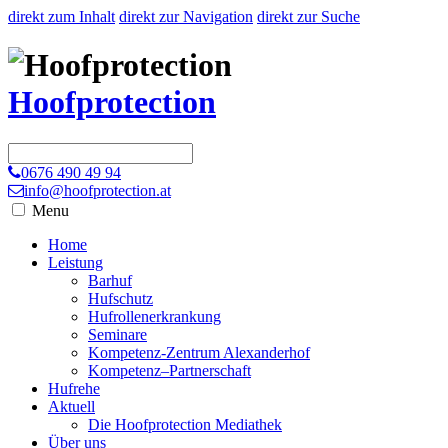
direkt zum Inhalt
direkt zur Navigation
direkt zur Suche
Hoofprotection
0676 490 49 94
info@hoofprotection.at
Menu
Home
Leistung
Barhuf
Hufschutz
Hufrollenerkrankung
Seminare
Kompetenz-Zentrum Alexanderhof
Kompetenz–Partnerschaft
Hufrehe
Aktuell
Die Hoofprotection Mediathek
Über uns