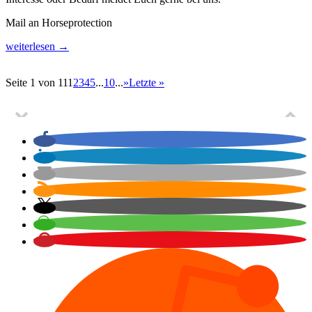
Mail an Horseprotection
weiterlesen →
Seite 1 von 11
1
2
3
4
5
...
10
...
»
Letzte »