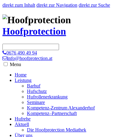
direkt zum Inhalt
direkt zur Navigation
direkt zur Suche
Hoofprotection
0676 490 49 94
info@hoofprotection.at
Menu
Home
Leistung
Barhuf
Hufschutz
Hufrollenerkrankung
Seminare
Kompetenz-Zentrum Alexanderhof
Kompetenz–Partnerschaft
Hufrehe
Aktuell
Die Hoofprotection Mediathek
Über uns