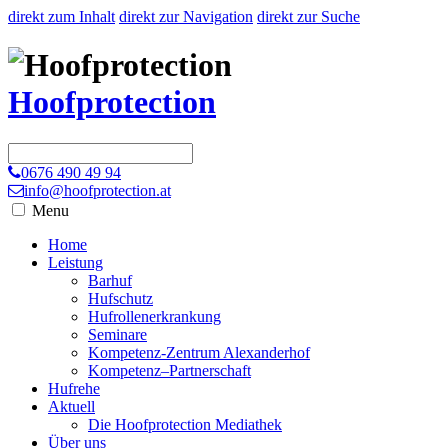
direkt zum Inhalt
direkt zur Navigation
direkt zur Suche
Hoofprotection
0676 490 49 94
info@hoofprotection.at
Menu
Home
Leistung
Barhuf
Hufschutz
Hufrollenerkrankung
Seminare
Kompetenz-Zentrum Alexanderhof
Kompetenz–Partnerschaft
Hufrehe
Aktuell
Die Hoofprotection Mediathek
Über uns