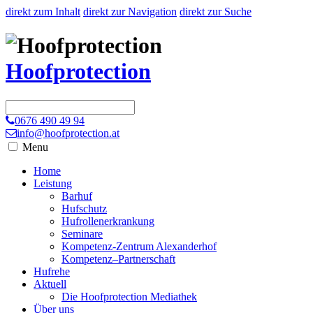
direkt zum Inhalt
direkt zur Navigation
direkt zur Suche
Hoofprotection
0676 490 49 94
info@hoofprotection.at
Menu
Home
Leistung
Barhuf
Hufschutz
Hufrollenerkrankung
Seminare
Kompetenz-Zentrum Alexanderhof
Kompetenz–Partnerschaft
Hufrehe
Aktuell
Die Hoofprotection Mediathek
Über uns