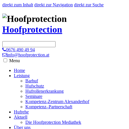
direkt zum Inhalt
direkt zur Navigation
direkt zur Suche
Hoofprotection
0676 490 49 94
info@hoofprotection.at
Menu
Home
Leistung
Barhuf
Hufschutz
Hufrollenerkrankung
Seminare
Kompetenz-Zentrum Alexanderhof
Kompetenz–Partnerschaft
Hufrehe
Aktuell
Die Hoofprotection Mediathek
Über uns