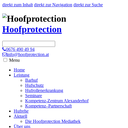
direkt zum Inhalt
direkt zur Navigation
direkt zur Suche
Hoofprotection
0676 490 49 94
info@hoofprotection.at
Menu
Home
Leistung
Barhuf
Hufschutz
Hufrollenerkrankung
Seminare
Kompetenz-Zentrum Alexanderhof
Kompetenz–Partnerschaft
Hufrehe
Aktuell
Die Hoofprotection Mediathek
Über uns