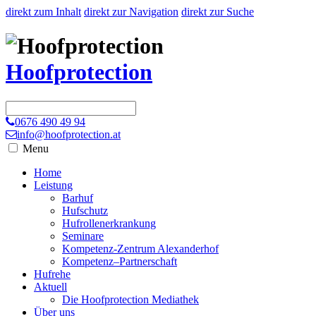
direkt zum Inhalt
direkt zur Navigation
direkt zur Suche
Hoofprotection
0676 490 49 94
info@hoofprotection.at
Menu
Home
Leistung
Barhuf
Hufschutz
Hufrollenerkrankung
Seminare
Kompetenz-Zentrum Alexanderhof
Kompetenz–Partnerschaft
Hufrehe
Aktuell
Die Hoofprotection Mediathek
Über uns