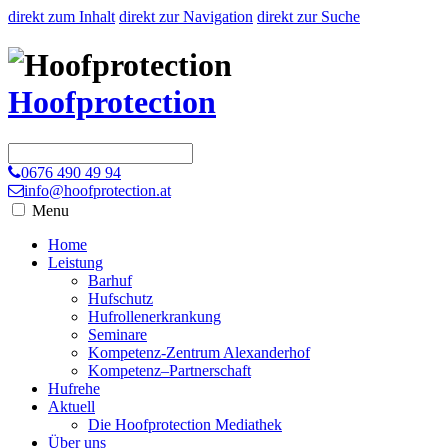
direkt zum Inhalt
direkt zur Navigation
direkt zur Suche
Hoofprotection
0676 490 49 94
info@hoofprotection.at
Menu
Home
Leistung
Barhuf
Hufschutz
Hufrollenerkrankung
Seminare
Kompetenz-Zentrum Alexanderhof
Kompetenz–Partnerschaft
Hufrehe
Aktuell
Die Hoofprotection Mediathek
Über uns