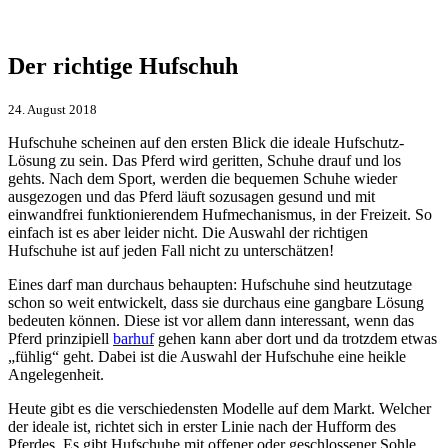
Der richtige Hufschuh
24. August 2018
Hufschuhe scheinen auf den ersten Blick die ideale Hufschutz-
Lösung zu sein. Das Pferd wird geritten, Schuhe drauf und los
gehts. Nach dem Sport, werden die bequemen Schuhe wieder
ausgezogen und das Pferd läuft sozusagen gesund und mit
einwandfrei funktionierendem Hufmechanismus, in der Freizeit. So
einfach ist es aber leider nicht. Die Auswahl der richtigen
Hufschuhe ist auf jeden Fall nicht zu unterschätzen!
Eines darf man durchaus behaupten: Hufschuhe sind heutzutage
schon so weit entwickelt, dass sie durchaus eine gangbare Lösung
bedeuten können. Diese ist vor allem dann interessant, wenn das
Pferd prinzipiell
barhuf
gehen kann aber dort und da trotzdem etwas
„fühlig“ geht. Dabei ist die Auswahl der Hufschuhe eine heikle
Angelegenheit.
Heute gibt es die verschiedensten Modelle auf dem Markt. Welcher
der ideale ist, richtet sich in erster Linie nach der Hufform des
Pferdes. Es gibt Hufschuhe mit offener oder geschlossener Sohle.