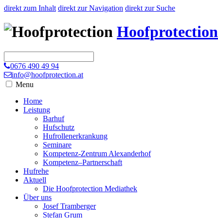
direkt zum Inhalt
direkt zur Navigation
direkt zur Suche
Hoofprotection
0676 490 49 94
info@hoofprotection.at
Menu
Home
Leistung
Barhuf
Hufschutz
Hufrollenerkrankung
Seminare
Kompetenz-Zentrum Alexanderhof
Kompetenz–Partnerschaft
Hufrehe
Aktuell
Die Hoofprotection Mediathek
Über uns
Josef Tramberger
Stefan Grum