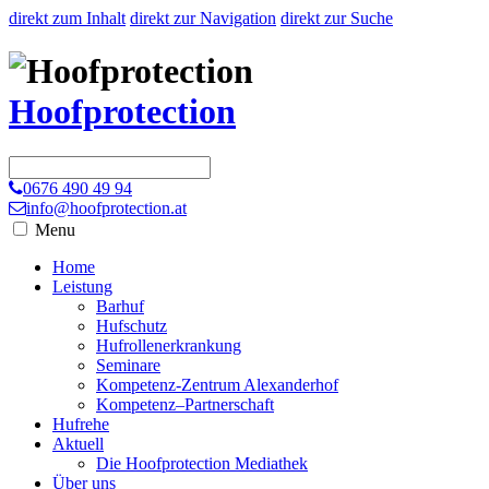
direkt zum Inhalt
direkt zur Navigation
direkt zur Suche
Hoofprotection
0676 490 49 94
info@hoofprotection.at
Menu
Home
Leistung
Barhuf
Hufschutz
Hufrollenerkrankung
Seminare
Kompetenz-Zentrum Alexanderhof
Kompetenz–Partnerschaft
Hufrehe
Aktuell
Die Hoofprotection Mediathek
Über uns